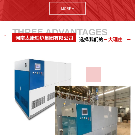
中产品制造具有较高的创新能力和技术研发能力。本着诚实守信为
MORE +
立足之根本，以 用户的需求为追求目标，公司多次荣获河南省诚信
守法企业、质量信得过企业、河南省重点保护企业、连续五年河南
省守合同重信用企业、国家农业部质量达标企业、机械部全国产品
THREE ADVANTAGES
河南太康锅炉集团有限公司
质量检验合格 企业、河南省技术监督局锅炉协会会员、河南省环境
选择我们的
三大理由
保护局产品推荐企业计量合格...