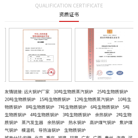
QUALIFICATION CERTIFICATE
资质证书
友情链接:
远大锅炉厂家
30吨生物质蒸汽锅炉
25吨生物质锅炉
20吨生物质锅炉
15吨生物质锅炉
12吨生物质蒸汽锅炉
10吨生
物质锅炉
8吨生物质锅炉
7吨生物质锅炉
6吨生物质锅炉
5吨
生物质锅炉
4吨生物质锅炉
3吨生物质锅炉
余热锅炉
2吨生物
质锅炉
蒸汽发生器
余热锅炉
热水锅炉
高炉煤气锅炉
焦炉煤
气锅炉
模温机
导热油锅炉
生物质锅炉
城市分站:
安徽
北京
重庆
福建
甘肃
广东
广西
贵州
海南
河