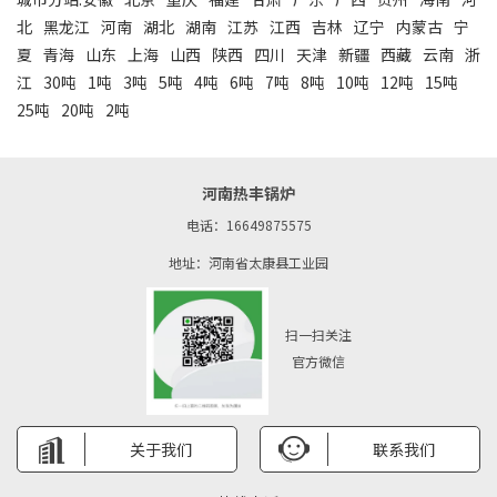
北
黑龙江
河南
湖北
湖南
江苏
江西
吉林
辽宁
内蒙古
宁
夏
青海
山东
上海
山西
陕西
四川
天津
新疆
西藏
云南
浙
江
30吨
1吨
3吨
5吨
4吨
6吨
7吨
8吨
10吨
12吨
15吨
25吨
20吨
2吨
河南热丰锅炉
电话：16649875575
地址：河南省太康县工业园
扫一扫关注
官方微信
关于我们
联系我们